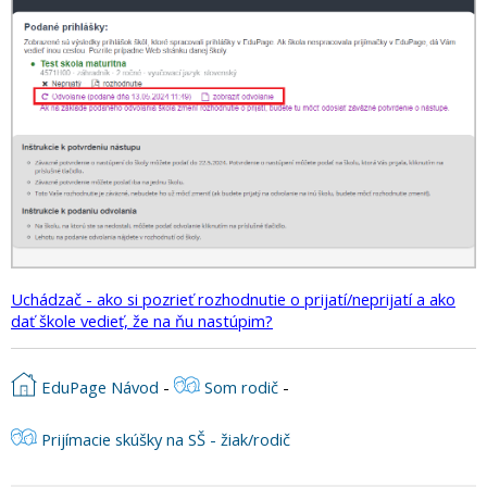
Uchádzač - ako si pozrieť rozhodnutie o prijatí/neprijatí a ako
dať škole vedieť, že na ňu nastúpim?
EduPage Návod
-
Som rodič
-
Prijímacie skúšky na SŠ - žiak/rodič