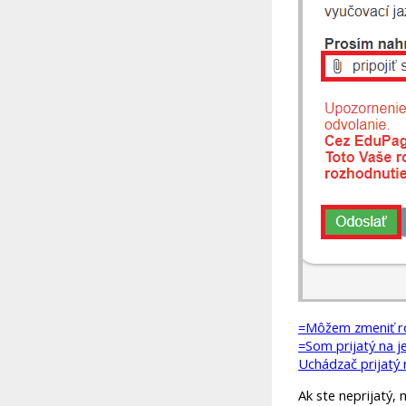
=Môžem zmeniť ro
=Som prijatý na j
Uchádzač prijatý 
Ak ste neprijatý,