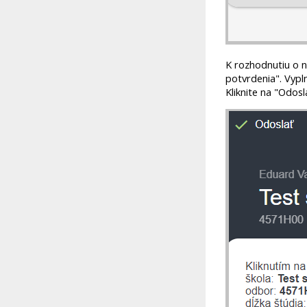
K rozhodnutiu o n
potvrdenia". Vypl
Kliknite na "Odosl