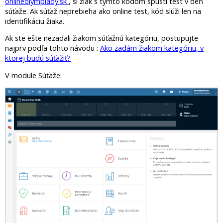
onlineolympiady.sk
, si žiak s týmto kódom spustí test v deň
súťaže. Ak súťaž neprebieha ako online test, kód slúži len na
identifikáciu žiaka.
Ak ste ešte nezadali žiakom súťažnú kategóriu, postupujte
najprv podľa tohto návodu :
Ako zadám žiakom kategóriu, v
ktorej budú súťažiť?
V module Súťaže: