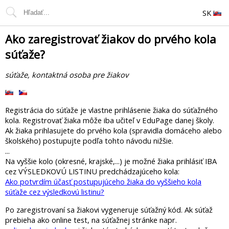
SK
Ako zaregistrovať žiakov do prvého kola
súťaže?
súťaže, kontaktná osoba pre žiakov
Registrácia do súťaže je vlastne prihlásenie žiaka do súťažného
kola. Registrovať žiaka môže iba učiteľ v EduPage danej školy.
Ak žiaka prihlasujete do prvého kola (spravidla domáceho alebo
školského) postupujte podľa tohto návodu nižšie.
...
Na vyššie kolo (okresné, krajské,...) je možné žiaka prihlásiť IBA
cez VÝSLEDKOVÚ LISTINU predchádzajúceho kola:
Ako potvrdím účasť postupujúceho žiaka do vyššieho kola
súťaže cez výsledkovú listinu?
Po zaregistrovaní sa žiakovi vygeneruje súťažný kód. Ak súťaž
prebieha ako online test, na súťažnej stránke napr.