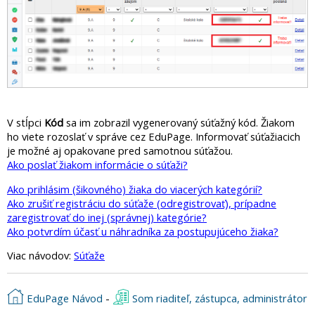
V stĺpci
Kód
sa im zobrazil vygenerovaný súťažný kód. Žiakom
ho viete rozoslať v správe cez EduPage. Informovať súťažiacich
je možné aj opakovane pred samotnou súťažou.
Ako poslať žiakom informácie o súťaži?
Ako prihlásim (šikovného) žiaka do viacerých kategórií?
Ako zrušiť registráciu do súťaže (odregistrovať), prípadne
zaregistrovať do inej (správnej) kategórie?
Ako potvrdím účasť u náhradníka za postupujúceho žiaka?
Viac návodov:
Súťaže
EduPage Návod
-
Som riaditeľ, zástupca, administrátor