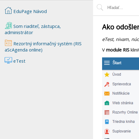
EduPage Návod
Ako odošle
Som riaditeľ, zástupca,
administrátor
eTest, nivam, nú
Rezortný informačný systém (RIS
aScAgenda online)
V
module RIS
klin
eTest