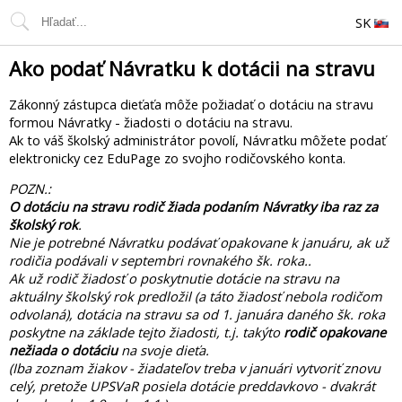
SK
Ako podať Návratku k dotácii na stravu
Zákonný zástupca dieťaťa môže požiadať o dotáciu na stravu
formou Návratky - žiadosti o dotáciu na stravu.
Ak to váš školský administrátor povolí, Návratku môžete podať
elektronicky cez EduPage zo svojho rodičovského konta.
POZN.:
O dotáciu na stravu rodič žiada podaním Návratky iba raz za
školský rok
.
Nie je potrebné Návratku podávať opakovane k januáru, ak už
rodičia podávali v septembri rovnakého šk. roka..
Ak už rodič žiadosť o poskytnutie dotácie na stravu na
aktuálny školský rok predložil (a táto žiadosť nebola rodičom
odvolaná), dotácia na stravu sa od 1. januára daného šk. roka
poskytne na základe tejto žiadosti, t.j. takýto
rodič opakovane
nežiada o dotáciu
na svoje dieťa.
(Iba zoznam žiakov - žiadateľov treba v januári vytvoriť znovu
celý, pretože UPSVaR posiela dotácie preddavkovo - dvakrát