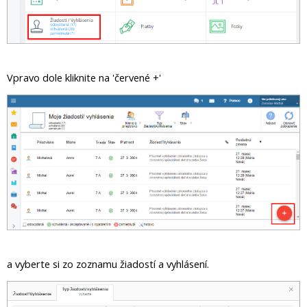
Vpravo dole kliknite na 'červené +'
a vyberte si zo zoznamu žiadostí a vyhlásení.