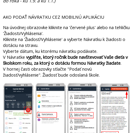
do roka - ku 1.9. a ku 1.1.)
AKO PODAŤ NÁVRATKU CEZ MOBILNÚ APLIKÁCIU
Na úvodnej obrazovke kliknite na 'červené plus' alebo na tehličku
'Žiadosti/Vyhlásenia'.
Kliknite na 'Žiadosť/Vyhlásenie' a vyberte Návratku k žiadosti o
dotáciu na stravu.
Vyberte dátum, ku ktorému návratku podávate.
V Návratke
vyplňte, ktorý ročník bude navštevovať Vaše dieťa v
školskom roku, za ktorý o dotáciu formou Návratky žiadate
.
V hornej časti obrazovky stlačte "Podať novú
žiadosť/vyhlásenie". Žiadosť bude odoslaná škole.