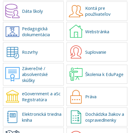
Kontá pre
Dáta školy
používateľov
Pedagogická
Webstránka
dokumentácia
Rozvrhy
Suplovanie
Záverečné /
absolventské
Školenia k EduPage
skúšky
eGovernment a aSc
Práva
Registratúra
Elektronická triedna
Dochádzka žiakov a
kniha
ospravedlnenky