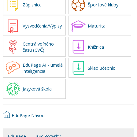
Zápisnice
Športové kluby
Vysvedčenia/Výpisy
Maturita
Centrá voľného
Knižnica
času (CVČ)
EduPage AI - umelá
Sklad učebníc
inteligencia
Jazyková škola
EduPage Návod
EduPage
aSc Rozvrhy