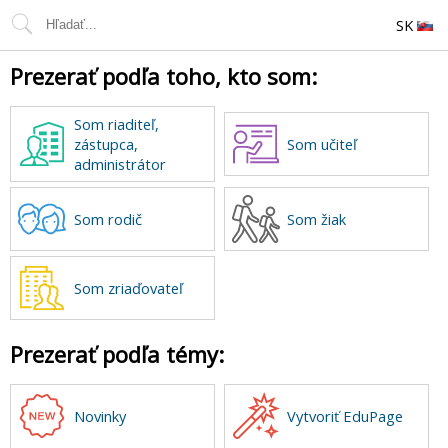
SK
Prezerať podľa toho, kto som:
Som riaditeľ,
zástupca,
Som učiteľ
administrátor
Som rodič
Som žiak
Som zriaďovateľ
Prezerať podľa témy:
Novinky
Vytvoriť EduPage