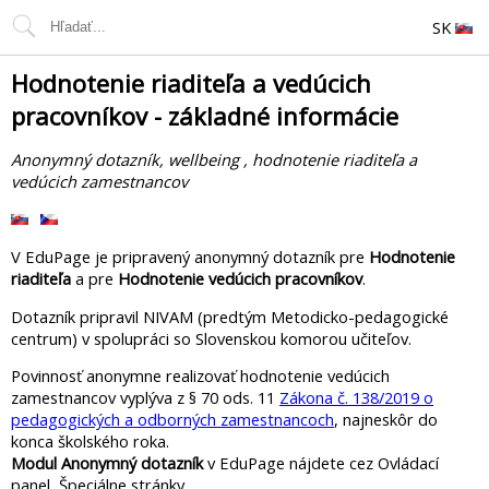
SK
Hodnotenie riaditeľa a vedúcich
pracovníkov -
základné informácie
Anonymný dotazník, wellbeing , hodnotenie riaditeľa a
vedúcich zamestnancov
V EduPage je pripravený anonymný dotazník pre
Hodnotenie
riaditeľa
a pre
Hodnotenie vedúcich pracovníkov
.
Dotazník pripravil NIVAM (predtým Metodicko-pedagogické
centrum) v spolupráci so Slovenskou komorou učiteľov.
Povinnosť anonymne realizovať hodnotenie vedúcich
zamestnancov vyplýva z § 70 ods. 11
Zákona č. 138/2019 o
pedagogických a odborných zamestnancoch
, najneskôr do
konca školského roka.
Modul Anonymný dotazník
v EduPage nájdete cez Ovládací
panel, Špeciálne stránky.