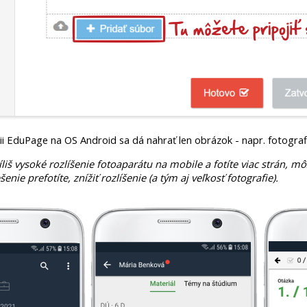
cii EduPage na OS Android sa dá nahrať len obrázok - napr. fotograf
liš vysoké rozlíšenie fotoaparátu na mobile a fotíte viac strán, m
šenie prefotíte, znížiť rozlíšenie (a tým aj veľkosť fotografie).