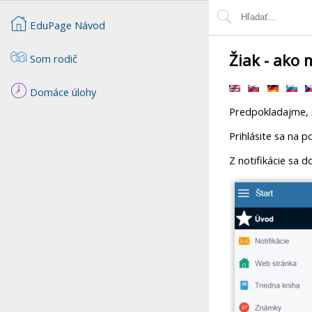
EduPage Návod
Žiak - ako
Som rodič
Domáce úlohy
Predpokladajme, ž
Prihlásite sa na p
Z notifikácie sa 