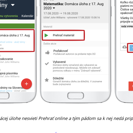
cej úlohe nesvieti Prehrať online a tým pádom sa k nej nedá prip