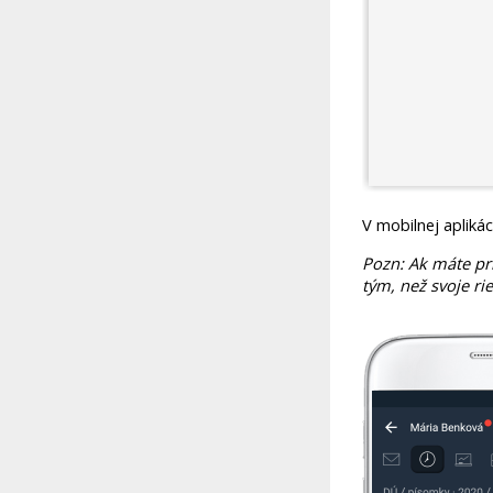
V mobilnej apliká
Pozn: Ak máte prí
tým, než svoje rie