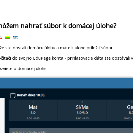
 môžem nahrať súbor k domácej úlohe?
e ste dostali domácu úlohu a máte k úlohe priložiť súbor.
očítači do svojho EduPage konta - prihlasovacie dáta ste dostávali v
dozviete o domácej úlohe.