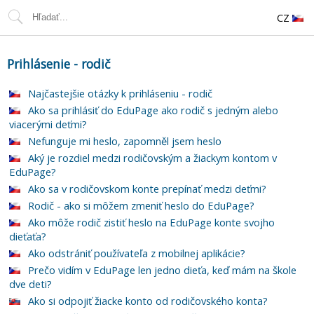
CZ
Prihlásenie - rodič
Najčastejšie otázky k prihláseniu - rodič
Ako sa prihlásiť do EduPage ako rodič s jedným alebo
viacerými deťmi?
Nefunguje mi heslo, zapomněl jsem heslo
Aký je rozdiel medzi rodičovským a žiackym kontom v
EduPage?
Ako sa v rodičovskom konte prepínať medzi deťmi?
Rodič - ako si môžem zmeniť heslo do EduPage?
Ako môže rodič zistiť heslo na EduPage konte svojho
dieťaťa?
Ako odstrániť používateľa z mobilnej aplikácie?
Prečo vidím v EduPage len jedno dieťa, keď mám na škole
dve deti?
Ako si odpojiť žiacke konto od rodičovského konta?