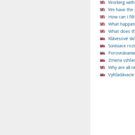
Working with
We have the 
How can I fil
What happens
What does th
Klávesové sk
Súvisiace roz
Porovnávanie
Zmena vzhľad
Why are all 
Vyhľadávacie