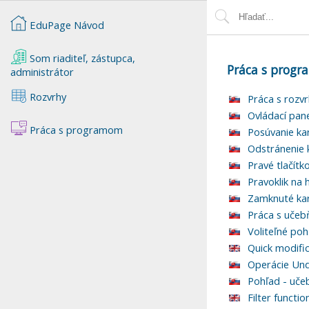
EduPage Návod
Som riaditeľ, zástupca,
Práca s prog
administrátor
Rozvrhy
Práca s rozv
Ovládací pan
Práca s programom
Posúvanie kar
Odstránenie k
Pravé tlačítk
Pravoklik na 
Zamknuté kar
Práca s učeb
Voliteľné po
Quick modific
Operácie Un
Pohľad - uče
Filter functio