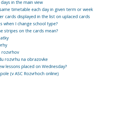
 days in the main view
same timetable each day in given term or week
ter cards displayed in the list on uplaced cards
 when I change school type?
e stripes on the cards mean?
ratky
vrhy
 rozvrhov
u rozvrhu na obrazovke
new lessons placed on Wednesday?
 pole (v ASC Rozvrhoch online)