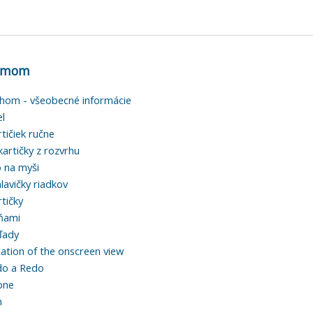
ramom
rhom - všeobecné informácie
el
tičiek ručne
artičky z rozvrhu
o na myši
hlavičky riadkov
tičky
ňami
hľady
ation of the onscreen view
do a Redo
bne
n