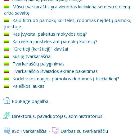
Mūsų tvarkaraštis yra vienodas kiekvieną semestro dieną
arba savaitę
Kaip filtruoti pamokų kortelės, rodomas neįdėtų pamokų
juostoje
Kas įvyksta, pakeitus mokyklos tipą?
Ką reiškia juostelės ant pamokų kortelių?
"Greitieji (karštieji)" klavišai
Susiję tvarkaraščiai
Tvarkaraščių palyginimas
Tvarkaraščio išvaizdos ekrane pakeitimas
Kodėl visos naujos pamokos dedamos į trečiadienį?
Paieškos laukas
EduPage pagalba
-
Direktorius, pavaduotojas, administratorius
-
aSc Tvarkaraščiai
-
Darbas su tvarkaraščiu