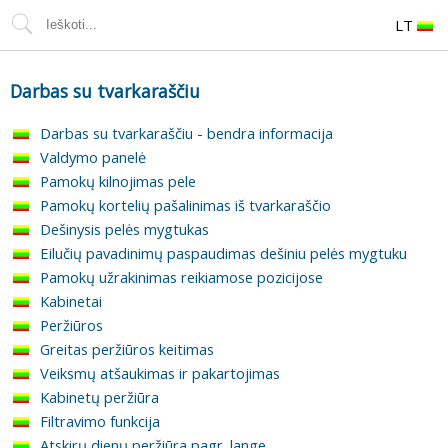
LT
Darbas su tvarkaraščiu
Darbas su tvarkaraščiu - bendra informacija
Valdymo panelė
Pamokų kilnojimas pele
Pamokų kortelių pašalinimas iš tvarkaraščio
Dešinysis pelės mygtukas
Eilučių pavadinimų paspaudimas dešiniu pelės mygtuku
Pamokų užrakinimas reikiamose pozicijose
Kabinetai
Peržiūros
Greitas peržiūros keitimas
Veiksmų atšaukimas ir pakartojimas
Kabinetų peržiūra
Filtravimo funkcija
Atskirų dienų peržiūra pagr. lange