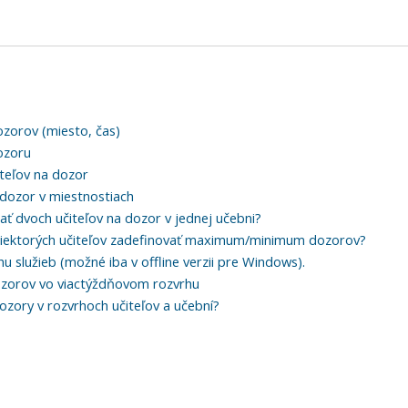
ozorov (miesto, čas)
ozoru
iteľov na dozor
dozor v miestnostiach
ať dvoch učiteľov na dozor v jednej učebni?
iektorých učiteľov zadefinovať maximum/minimum dozorov?
u služieb (možné iba v offline verzii pre Windows).
zorov vo viactýždňovom rozvrhu
dozory v rozvrhoch učiteľov a učební?