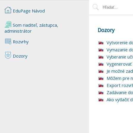
EduPage Návod
Som riaditeľ, zástupca,
Dozory
administrátor
Rozvrhy
Vytvorenie d
Vymazanie d
Dozory
Vyberanie uč
Vygenerovať 
Je možné zad
Môžem pre n
Export rozvrh
Zadávanie do
Ako vytlačiť 