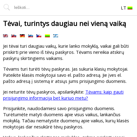
LT
Tėvai, turintys daugiau nei vieną vaiką
Jei tėvai turi daugiau vaikų, kurie lanko mokyklą, vaikai gali būti
priskirti prie vieno iš tėvų paskyros. Tėvams nereikia atskirų
paskyrų skirtingiems vaikams.
Tėvams turi turėti tėvų paskyras. Jas sukuria klasių mokytojai.
Pateikite klasės mokytojui savo el. pašto adresą. Jie įves el.
pašto adresą į sistemą ir atsiųs jums prisijungimo duomenis.
Jei neturite tėvų paskyros, apsilankykite:
Tėvams: kaip gauti
prisijungimo informaciją bet kuriuo metu?
Prisijunkite, naudodamiesi savo prisijungimo duomenis.
Turėtumėte matyti duomenis apie visus vaikus, lankančius
mokyklą. Tačiau nematysite duomenų apie vaikus, kurių klasės
mokytojas dar nesukūrė tėvų paskyros.