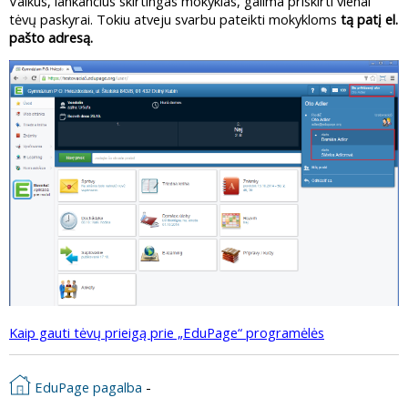
Vaikus, lankančius skirtingas mokyklas, galima priskirti vienai
tėvų paskyrai. Tokiu atveju svarbu pateikti mokykloms
tą patį el.
pašto adresą.
Kaip gauti tėvų prieigą prie „EduPage“ programėlės
EduPage pagalba
-