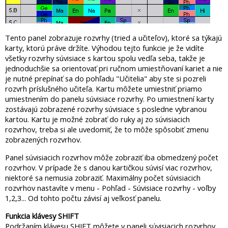
Tento panel zobrazuje rozvrhy (tried a učiteľov), ktoré sa týkajú
karty, ktorú práve držíte. Výhodou tejto funkcie je že vidíte
všetky rozvrhy súvisiace s kartou spolu vedľa seba, takže je
jednoduchšie sa orientovať pri ručnom umiestňovaní kariet a nie
je nutné prepínať sa do pohľadu "Učitelia" aby ste si pozreli
rozvrh príslušného učiteľa. Kartu môžete umiestniť priamo
umiestnením do panelu súvisiace rozvrhy. Po umiestnení karty
zostávajú zobrazené rozvrhy súvisiace s posledne vybranou
kartou. Kartu je možné zobrať do ruky aj zo súvisiacich
rozvrhov, treba si ale uvedomiť, že to môže spôsobiť zmenu
zobrazených rozvrhov.
Panel súvisiacich rozvrhov môže zobraziť iba obmedzený počet
rozvrhov. V prípade že s danou kartičkou súvisí viac rozvrhov,
niektoré sa nemusia zobraziť. Maximálny počet súvisiacich
rozvrhov nastavíte v menu - Pohľad - Súvisiace rozvrhy - voľby
1,2,3... Od tohto počtu závisí aj veľkosť panelu.
Funkcia klávesy SHIFT
Podržaním klávesu SHIFT môžete v paneli súvisiacich rozvrhov