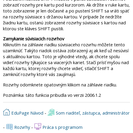
zobraziť rozvrhy pre kartu pod kurzorom. Ak držíte v ruke kartu,
toto zobrazenie je len dočasné a po pustení SHIFT sa vráti späť
na rozvrhy súvisiace s držanou kartou. V prípade že nedržíte
žiadnu kartu, ostanú zobrazené rozvrhy súvisiace s kartou nad
ktorou ste kláves SHIFT pustili.
Zamykanie súvisiacich rozvrhov
Kliknutím na záhlavie riadku súvisiaceho rozvrhu môžete tento
uzamknúť. Takýto riadok ostáva zobrazený aj ak keď už nesúvisí
s aktuálnou kartou. Toto je výhodné vtedy, ak chcete spolu
vidieť rozvrhy týkajúce sa viacerých kariet. Stačí prísť myšou nad
každú kartu, ktorej rozvrhy chcete vidieť, stlačiť SHIFT a
zamknúť rozvrhy ktoré vás zaujímajú.
Rozvrhy odomknete opatovným klikom na záhlavie riadku.
Poznámka: táto funkcia pribudla vo verzii 2006.1.2
EduPage Návod
-
Som riaditeľ, zástupca, administrátor
-
Rozvrhy
-
Práca s programom