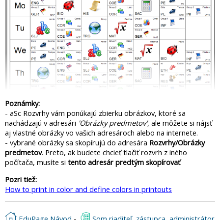
Poznámky:
- aSc Rozvrhy vám ponúkajú zbierku obrázkov, ktoré sa
nachádzajú v adresári
'Obrázky predmetov'
, ale môžete si nájsť
aj vlastné obrázky vo vašich adresároch alebo na internete.
- vybrané obrázky sa skopírujú do adresára
Rozvrhy/Obrázky
predmetov
. Preto, ak budete chcieť tlačiť rozvrh z iného
počítača, musíte si
tento adresár predtým skopírovať
.
Pozri tiež:
How to print in color and define colors in printouts
EduPage Návod
-
Som riaditeľ, zástupca, administrátor