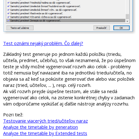
Test oznámi nejaký problém. Čo ďalej?
Základný test generuje po jednom každú položku (triedu,
učiteľa, predmet, učebňu), to však neznamená, že po úspešnom
teste je vždy možné vygenerovať rozvrh ako celok - problémy
totiž nemusia byť naviazané iba na jednotlivú triedu/učiteľa, no
objavia sa až keď sa pokúsite generovať dve alebo viac položiek
naraz (tried, učiteľov, ... ), resp. celý rozvrh.
Ak váš rozvrh prejde úspešne testom, ale stále sa nedá
vygenerovať ako celok, na zistenie konkrétnej chyby v zadaniach
vám odporúčame vyskúšať aj ďalšie nástroje analýzy rozvrhu.
Pozri tiež:
Testovanie viacerých tried/učiteľov naraz
Analyze the timetable by generation
Analyze the timetable by Extended tests