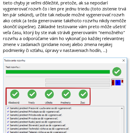
tieto chyby je veľmi dôležité, pretože, ak sa nepodarí
vygenerovať rozvrh čo i len pre jednu triedu (toto zistenie trvá
len pár sekúnd), určite tak nebude možné vygenerovať rozvrh
ako celok (a teda generovanie takéhoto rozvrhu nikdy nemôže
skončiť úspešne). Základné testovanie vám preto môže ušetriť
veľa času, ktorý by ste inak strávili generovaním "nemožného"
rozvrhu a odporúčame vám ho vykonať po každej relevantnej
zmene v zadaniach (pridanie novej alebo zmena nejakej
podmienky či vzťahu, úpravy v nastaveniach hodín, ...)