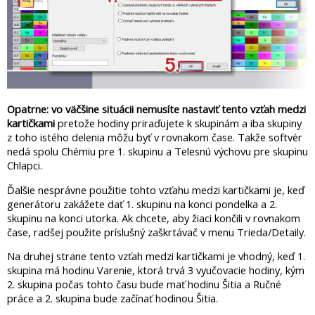
Opatrne: vo väčšine situácii nemusíte nastaviť tento vzťah medzi
kartičkami
pretože hodiny priraďujete k skupinám a iba skupiny
z toho istého delenia môžu byť v rovnakom čase. Takže softvér
nedá spolu Chémiu pre 1. skupinu a Telesnú výchovu pre skupinu
Chlapci.
Ďalšie nesprávne použitie tohto vzťahu medzi kartičkami je, keď
generátoru zakážete dať 1. skupinu na konci pondelka a 2.
skupinu na konci utorka. Ak chcete, aby žiaci končili v rovnakom
čase, radšej použite príslušný zaškrtávač v menu Trieda/Detaily.
Na druhej strane tento vzťah medzi kartičkami je vhodný, keď 1.
skupina má hodinu Varenie, ktorá trvá 3 vyučovacie hodiny, kým
2. skupina počas tohto času bude mať hodinu Šitia a Ručné
práce a 2. skupina bude začínať hodinou Šitia.