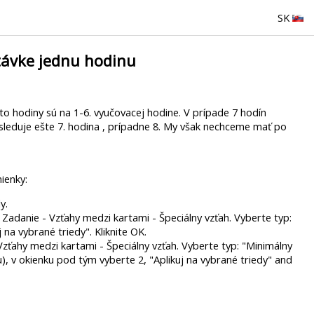
SK
távke jednu hodinu
eto hodiny sú na 1-6. vyučovacej hodine. V prípade 7 hodín
sleduje ešte 7. hodina , prípadne 8. My však nechceme mať po
ienky:
y.
adanie - Vzťahy medzi kartami - Špeciálny vzťah. Vyberte typ:
na vybrané triedy". Kliknite OK.
ťahy medzi kartami - Špeciálny vzťah. Vyberte typ: "Minimálny
), v okienku pod tým vyberte 2, "Aplikuj na vybrané triedy" and