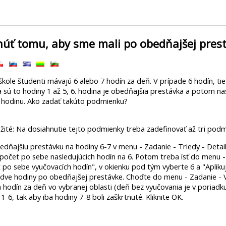
núť tomu, aby sme mali po obedňajšej pres
 škole študenti mávajú 6 alebo 7 hodín za deň. V prípade 6 hodín, ti
 sú to hodiny 1 až 5, 6. hodina je obedňajšia prestávka a potom na
 hodinu. Ako zadať takúto podmienku?
ožité: Na dosiahnutie tejto podmienky treba zadefinovať až tri podm
edňajšiu prestávku na hodiny 6-7 v menu - Zadanie - Triedy - Detail
očet po sebe nasledujúcich hodín na 6. Potom treba ísť do menu - Z
po sebe vyučovacích hodín", v okienku pod tým vyberte 6 a "Aplikuj 
dve hodiny po obedňajšej prestávke. Choďte do menu - Zadanie - Vz
 hodín za deň vo vybranej oblasti (deň bez vyučovania je v poriadku
1-6, tak aby iba hodiny 7-8 boli zaškrtnuté. Kliknite OK.