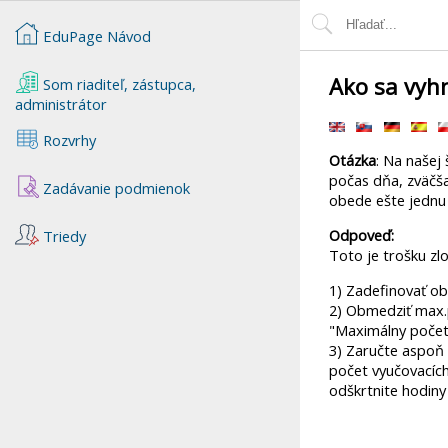
EduPage Návod
Ako sa vyh
Som riaditeľ, zástupca,
administrátor
Rozvrhy
Otázka
: Na našej
počas dňa, zväčša
Zadávanie podmienok
obede ešte jednu
Odpoveď:
Triedy
Toto je trošku zl
1) Zadefinovať ob
2) Obmedziť max.p
"Maximálny počet 
3) Zaručte aspoň 
počet vyučovacích
odškrtnite hodiny 