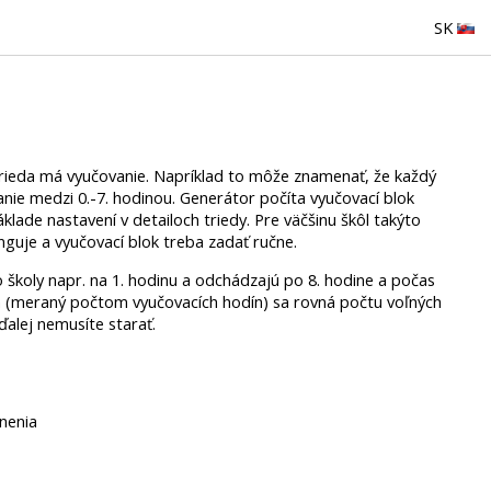
SK
 trieda má vyučovanie. Napríklad to môže znamenať, že každý
ie medzi 0.-7. hodinou. Generátor počíta vyučovací blok
lade nastavení v detailoch triedy. Pre väčšinu škôl takýto
nguje a vyučovací blok treba zadať ručne.
 školy napr. na 1. hodinu a odchádzajú po 8. hodine a počas
ín (meraný počtom vyučovacích hodín) sa rovná počtu voľných
ďalej nemusíte starať.
lnenia