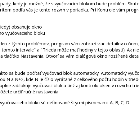
rípady, kedy je možné, že s vyučovacím blokom bude problém. Skut
pritom podľa vás je tento rozvrh v poriadku. Pri Kontrole vám pro
riedy) obsahuje okno
imo vyučovacieho bloku
eden z týchto problémov, program vám zobrazí viac detailov o ňom,
 tomto intervale" a "Trieda môže mať hodiny v tejto oblasti). Ak 
 na tlačítko Nastavenia. Otvorí sa vám dialógové okno rozšírené det
akto sa bude počítať vyučovací blok automaticky. Automatický vyučov
ou N a N+2, kde N je číslo vyrátané z celkového počtu hodín v tried
úplne zablokuje vyučovací blok a tiež aj kontrolu okien v rozvrhu tri
ôžete určiť ručné nastavenia
vyučovacieho bloku sú definované štyrmi písmenami: A, B, C, D.