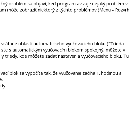
očný problém sa objaví, keď program avizuje nejaký problém v
gram môže zobraziť niektorý z týchto problémov (Menu - Rozvrh
 vrátane oblasti automatického vyučovacieho bloku ("Trieda
nie ste s automatickým vyučovacím blokom spokojný, môžete v
aily triedy, kde môžete zadať nastavenia vyučovacieho bloku. Tu
ací blok sa vypočíta tak, že vyučovanie začína 1. hodinou a
e.
edy