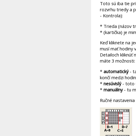
Toto sú iba tie p
rozvrhu triedy a 
- Kontrola):
* Trieda (názov t
* (kartička) je m
Keď kliknete na j
musí mať hodiny v
Detailoch kliknúť
máte 3 možnosti:
*
automatický
- t
končí medzi hodin
*
nesúvislý
- toto 
*
manuálny
- tu m
Ručné nastavenia 