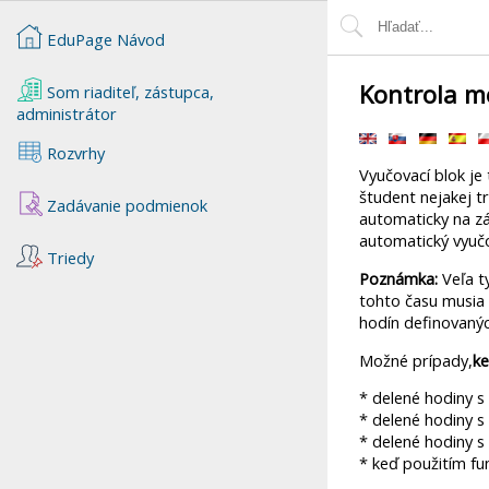
EduPage Návod
Kontrola me
Som riaditeľ, zástupca,
administrátor
Rozvrhy
Vyučovací blok je
študent nejakej t
Zadávanie podmienok
automaticky na zá
automatický vyučo
Triedy
Poznámka:
Veľa t
tohto času musia 
hodín definovaných
Možné prípady,
ke
* delené hodiny s
* delené hodiny s
* delené hodiny s
* keď použitím fu