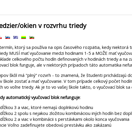
dzier/okien v rozvrhu triedy
 termín, ktorý sa používa na opis časového rozpätia, kedy niektorá
riedy MUSÍ mať vyučovanie medzi hodinami 1-5 a MOŽE mať vyučovan
klade celkového počtu hodín definovaných v hodinách triedy a na zák
vací blok funguje, ale v niektorých prípadoch táto automatika nefu
ypov škôl má "plný" rozvrh - to znamená, že študenti prichádzajú do
v škole zostať a mať vyučovanie. V tom prípade celkový počet hod
 vo voľne triedy. Ak je to vo vašej škole takto, o vyučovací blok sa 
dy automatický vyučovací blok nefunguje
:
 dĺžkou 3 a viac, ktoré nemajú doplnkovú hodinu
 dĺžkou 2 spolu s nejakou zložitou kombináciou iných hodín bez dop
 dĺžkou 2 a viac v kombinácii s perstávkami okolo konca vyučovania
ncie Voľno zadefinujete obedovú prestávku ako zakázanú