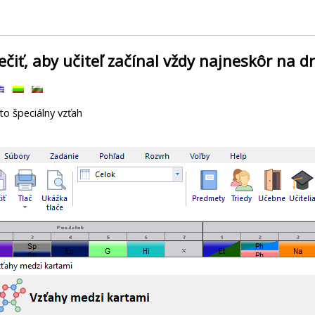
čiť, aby učiteľ začínal vždy najneskôr na d
o špeciálny vzťah