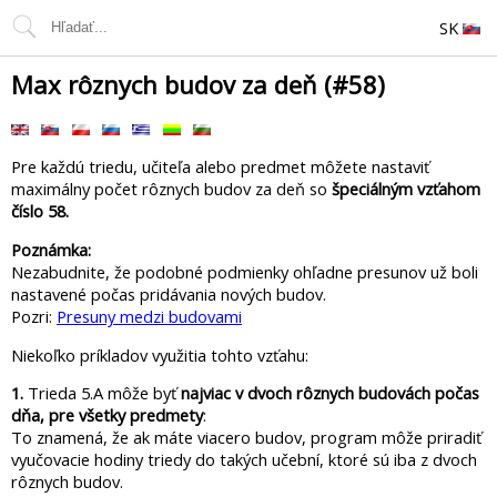
SK
Max rôznych budov za deň (#58)
Pre každú triedu, učiteľa alebo predmet môžete nastaviť
maximálny počet rôznych budov za deň so
špeciálným vzťahom
číslo 58.
Poznámka:
Nezabudnite, že podobné podmienky ohľadne presunov už boli
nastavené počas pridávania nových budov.
Pozri:
Presuny medzi budovami
Niekoľko príkladov využitia tohto vzťahu:
1.
Trieda 5.A môže byť
najviac v dvoch rôznych budovách počas
dňa, pre všetky predmety
:
To znamená, že ak máte viacero budov, program môže priradiť
vyučovacie hodiny triedy do takých učební, ktoré sú iba z dvoch
rôznych budov.