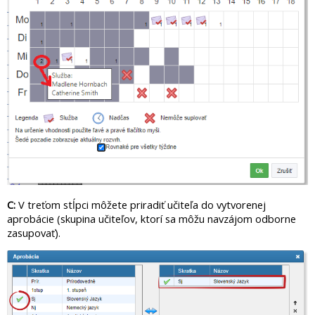
C:
V treťom stĺpci môžete priradiť učiteľa do vytvorenej
aprobácie (skupina učiteľov, ktorí sa môžu navzájom odborne
zasupovať).