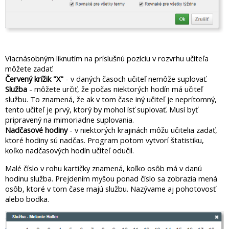
Viacnásobným liknutím na príslušnú pozíciu v rozvrhu učiteľa
môžete zadať:
Červený krížik "X"
- v daných časoch učiteľ nemôže suplovať.
Služba
- môžete určiť, že počas niektorých hodín má učiteľ
službu. To znamená, že ak v tom čase iný učiteľ je neprítomný,
tento učiteľ je prvý, ktorý by mohol ísť suplovať. Musí byť
pripravený na mimoriadne suplovania.
Nadčasové hodiny
- v niektorých krajinách môžu učitelia zadať,
ktoré hodiny sú nadčas. Program potom vytvorí štatistiku,
koľko nadčasových hodín učiteľ odučil.
Malé číslo v rohu kartičky znamená, koľko osôb má v danú
hodinu služba. Prejdením myšou ponad číslo sa zobrazia mená
osôb, ktoré v tom čase majú službu. Nazývame aj pohotovosť
alebo bodka.