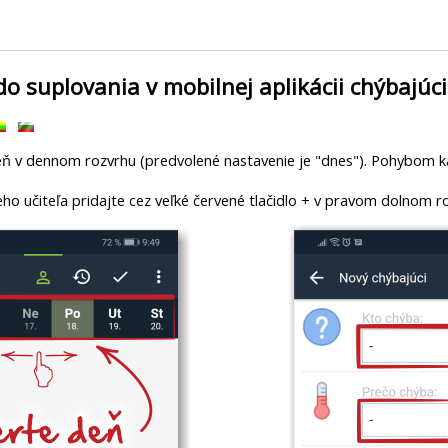
do suplovania v mobilnej aplikácii chýbajúc
ň v dennom rozvrhu (predvolené nastavenie je "dnes"). Pohybom ka
o učiteľa pridajte cez veľké červené tlačidlo + v pravom dolnom r