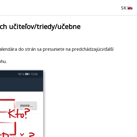
SK
ich učiteľov/triedy/učebne
lendára do strán sa presuniete na predchádzajúci/ďalší
ohu.