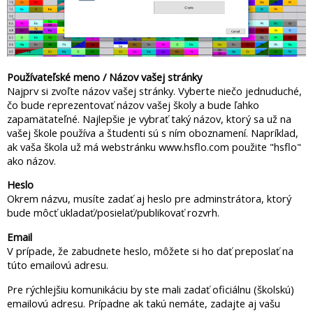
Používateľské meno / Názov vašej stránky
Najprv si zvoľte názov vašej stránky. Vyberte niečo jednuduché,
čo bude reprezentovať názov vašej školy a bude ľahko
zapamätateľné. Najlepšie je vybrať taký názov, ktorý sa už na
vašej škole používa a študenti sú s ním oboznamení. Napríklad,
ak vaša škola už má webstránku www.hsflo.com použite "hsflo"
ako názov.
Heslo
Okrem názvu, musíte zadať aj heslo pre adminstrátora, ktorý
bude môcť ukladať/posielať/publikovať rozvrh.
Email
V prípade, že zabudnete heslo, môžete si ho dať preposlať na
túto emailovú adresu.
Pre rýchlejšiu komunikáciu by ste mali zadať oficiálnu (školskú)
emailovú adresu. Prípadne ak takú nemáte, zadajte aj vašu