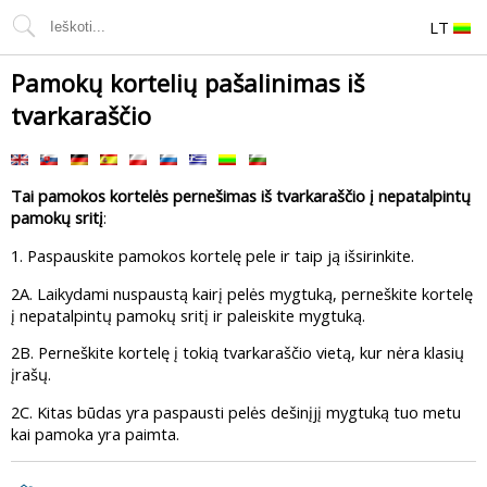
LT
Pamokų kortelių pašalinimas iš
tvarkaraščio
Tai pamokos kortelės pernešimas iš tvarkaraščio į nepatalpintų
pamokų sritį
:
1. Paspauskite pamokos kortelę pele ir taip ją išsirinkite.
2A. Laikydami nuspaustą kairį pelės mygtuką, perneškite kortelę
į nepatalpintų pamokų sritį ir paleiskite mygtuką.
2B. Perneškite kortelę į tokią tvarkaraščio vietą, kur nėra klasių
įrašų.
2C. Kitas būdas yra paspausti pelės dešinįjį mygtuką tuo metu
kai pamoka yra paimta.