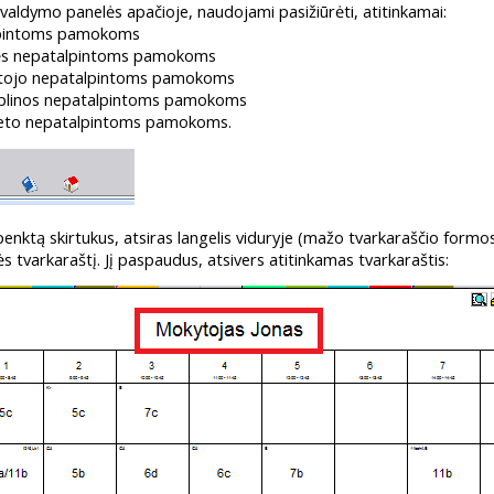
 valdymo panelės apačioje, naudojami pasižiūrėti, atitinkamai:
lpintoms pamokoms
asės nepatalpintoms pamokoms
ytojo nepatalpintoms pamokoms
ciplinos nepatalpintoms pamokoms
ineto nepatalpintoms pamokoms.
 penktą skirtukus, atsiras langelis viduryje (mažo tvarkaraščio formos
sės tvarkaraštį. Jį paspaudus, atsivers atitinkamas tvarkaraštis: