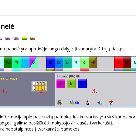
nelė
panelė yra apatinėje lango dalyje. Ji sudaryta iš trijų dalių:
nformacija apie pasirinktą pamoką, kai kursorius yra virš kurios n
ngelį, galima pasižiūrėti mokytojo ar klasės tvarkaraštį.
 yra nepatalpintos į tvarkaraštį pamokos.