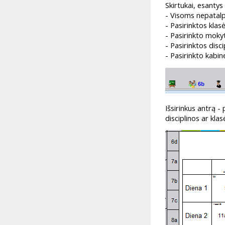
Skirtukai, esantys
- Visoms nepata
- Pasirinktos kl
- Pasirinkto mok
- Pasirinktos dis
- Pasirinkto kab
Išsirinkus antrą -
disciplinos ar kla