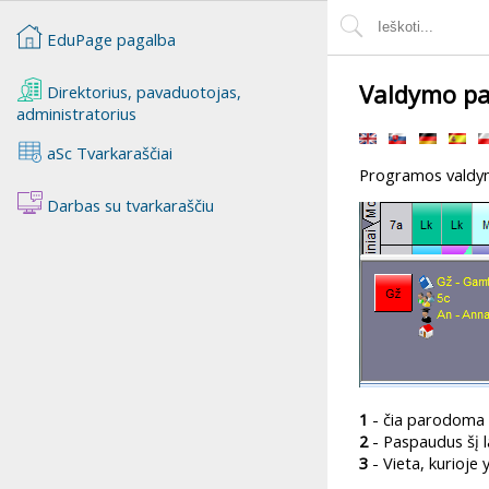
EduPage pagalba
Valdymo pa
Direktorius, pavaduotojas,
administratorius
aSc Tvarkaraščiai
Programos valdymo 
Darbas su tvarkaraščiu
1
- čia parodoma i
2
- Paspaudus šį la
3
- Vieta, kurioje