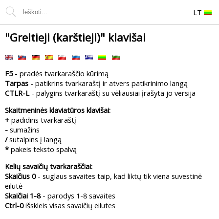
LT
"Greitieji (karštieji)" klavišai
F5
- pradės tvarkaraščio kūrimą
Tarpas
- patikrins tvarkaraštį ir atvers patikrinimo langą
CTLR-L
- palygins tvarkaraštį su vėliausiai įrašyta jo versija
Skaitmeninės klaviatūros klavišai:
+
padidins tvarkaraštį
-
sumažins
/
sutalpins į langą
*
pakeis teksto spalvą
Kelių savaičių tvarkaraščiai:
Skaičius 0
- suglaus savaites taip, kad liktų tik viena suvestinė
eilutė
Skaičiai 1-8
- parodys 1-8 savaites
Ctrl-0
išskleis visas savaičių eilutes