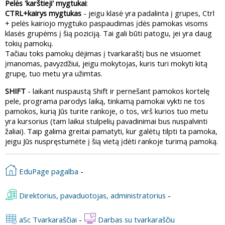
Pelės 'karštieji' mygtukai
:
CTRL+kairys mygtukas
- jeigu klasė yra padalinta į grupes, Ctrl
+ pelės kairiojo mygtuko paspaudimas įdės pamokas visoms
klasės grupėms į šią poziciją. Tai gali būti patogu, jei yra daug
tokių pamokų.
Tačiau toks pamokų dėjimas į tvarkaraštį bus ne visuomet
įmanomas, pavyzdžiui, jeigu mokytojas, kuris turi mokyti kitą
grupę, tuo metu yra užimtas.
SHIFT
- laikant nuspaustą Shift ir pernešant pamokos kortelę
pele, programa parodys laiką, tinkamą pamokai vykti ne tos
pamokos, kurią Jūs turite rankoje, o tos, virš kurios tuo metu
yra kursorius (tam laikui stulpelių pavadinimai bus nuspalvinti
žaliai). Taip galima greitai pamatyti, kur galėtų tilpti ta pamoka,
jeigu Jūs nuspręstumėte į šią vietą įdėti rankoje turimą pamoką.
EduPage pagalba
-
Direktorius, pavaduotojas, administratorius
-
aSc Tvarkaraščiai
-
Darbas su tvarkaraščiu