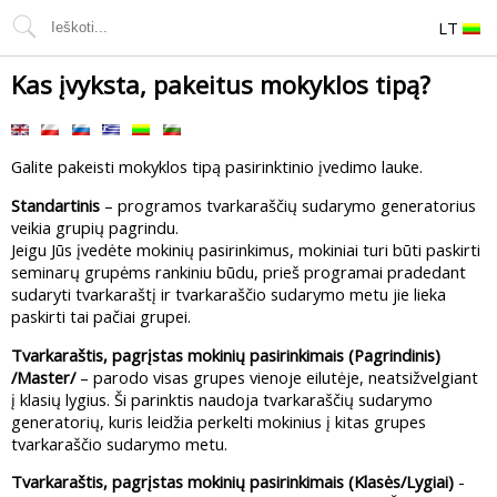
LT
Kas įvyksta, pakeitus mokyklos tipą?
Galite pakeisti mokyklos tipą pasirinktinio įvedimo lauke.
Standartinis
– programos tvarkaraščių sudarymo generatorius
veikia grupių pagrindu.
Jeigu Jūs įvedėte mokinių pasirinkimus, mokiniai turi būti paskirti
seminarų grupėms rankiniu būdu, prieš programai pradedant
sudaryti tvarkaraštį ir tvarkaraščio sudarymo metu jie lieka
paskirti tai pačiai grupei.
Tvarkaraštis, pagrįstas mokinių pasirinkimais (Pagrindinis)
/Master/
– parodo visas grupes vienoje eilutėje, neatsižvelgiant
į klasių lygius. Ši parinktis naudoja tvarkaraščių sudarymo
generatorių, kuris leidžia perkelti mokinius į kitas grupes
tvarkaraščio sudarymo metu.
Tvarkaraštis, pagrįstas mokinių pasirinkimais (Klasės/Lygiai)
-