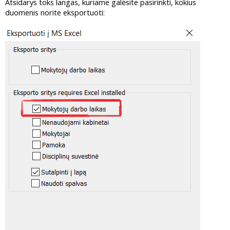
Atsidarys toks langas, kuriame galėsite pasirinkti, kokius
duomenis norite eksportuoti: