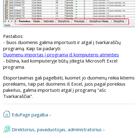
Pastabos:
- šiuos duomenis galima importuoti ir atgal į tvarkaraščių
programą. Kaip tai padaryti:
Duomenų importas į programą iš kompiuterio atminties
- būtina, kad kompiuteryje būtų įdiegta Microsoft Excel
programa.
Eksportavimas gali pagelbėti, kuomet jo duomenų reikia kitiems
poreikiams, taip pat duomenis iš Excel, juos pagal poreikius
pakeitus, galima importuoti atgal į programą "aSc
Tvarkaraščiai".
EduPage pagalba
-
Direktorius, pavaduotojas, administratorius
-