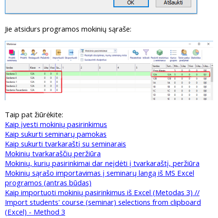
Jie atsidurs programos mokinių sąraše:
Taip pat žiūrėkite:
Kaip įvesti mokinių pasirinkimus
Kaip sukurti seminarų pamokas
Kaip sukurti tvarkaraštį su seminarais
Mokinių tvarkaraščių peržiūra
Mokinių, kurių pasirinkimai dar neįdėti į tvarkaraštį, peržiūra
Mokinių sąrašo importavimas į seminarų langą iš MS Excel
programos (antras būdas)
Kaip importuoti mokinių pasirinkimus iš Excel (Metodas 3) //
Import students' course (seminar) selections from clipboard
(Excel) - Method 3