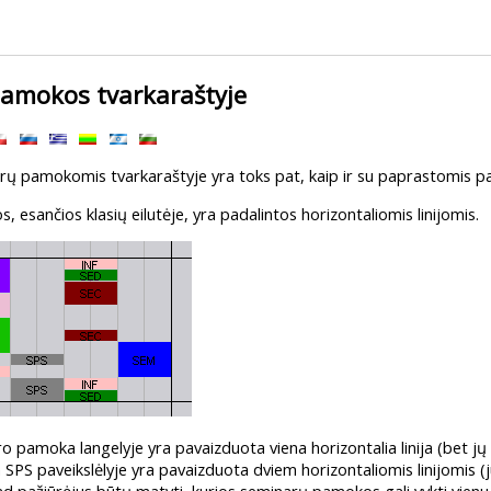
amokos tvarkaraštyje
ų pamokomis tvarkaraštyje yra toks pat, kaip ir su paprastomis pa
esančios klasių eilutėje, yra padalintos horizontaliomis linijomis.
 pamoka langelyje yra pavaizduota viena horizontalia linija (bet jų gali
S paveikslėlyje yra pavaizduota dviem horizontaliomis linijomis (juo