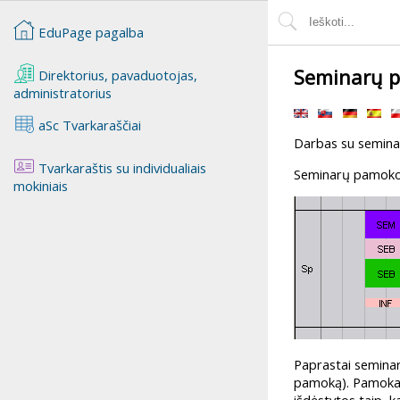
EduPage pagalba
Seminarų p
Direktorius, pavaduotojas,
administratorius
aSc Tvarkaraščiai
Darbas su seminar
Tvarkaraštis su individualiais
Seminarų pamokos, 
mokiniais
Paprastai seminaro
pamoką). Pamoka SP