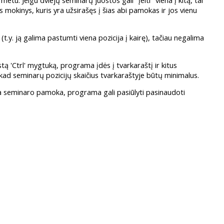
tu. Jeigu dviejų seminarų juostos gali "įeiti" viena į kitą, tai
s mokinys, kuris yra užsirašęs į šias abi pamokas ir jos vienu
.y. ją galima pastumti viena pozicija į kairę), tačiau negalima
ą 'Ctrl' mygtuką, programa įdės į tvarkaraštį ir kitus
 kad seminarų pozicijų skaičius tvarkaraštyje būtų minimalus.
kita seminaro pamoka, programa gali pasiūlyti pasinaudoti