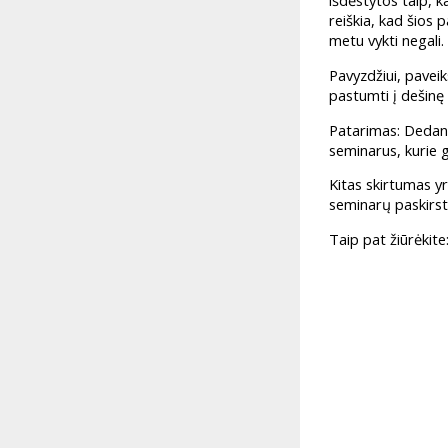
išdėstytos taip, k
reiškia, kad šios 
metu vykti negali.
Pavyzdžiui, paveik
pastumti į dešinę
Patarimas: Dedant
seminarus, kurie g
Kitas skirtumas yr
seminarų paskirst
Taip pat žiūrėkite