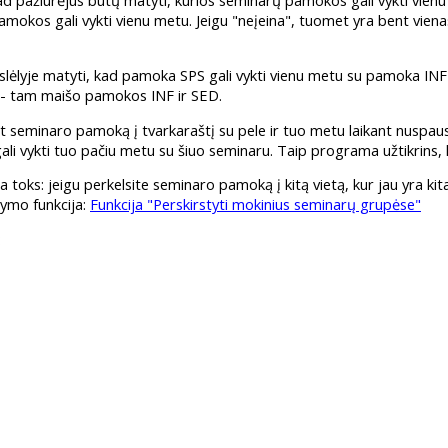
ad pažiūrėjus būtų matyti, kurios seminarų pamokos gali vykti vienu me
pamokos gali vykti vienu metu. Jeigu "neįeina", tuomet yra bent viena
slėlyje matyti, kad pamoka SPS gali vykti vienu metu su pamoka INF (t
 - tam maišo pamokos INF ir SED.
 seminaro pamoką į tvarkaraštį su pele ir tuo metu laikant nuspaust
ali vykti tuo pačiu metu su šiuo seminaru. Taip programa užtikrins,
a toks: jeigu perkelsite seminaro pamoką į kitą vietą, kur jau yra 
ymo funkcija:
Funkcija "Perskirstyti mokinius seminarų grupėse"
: