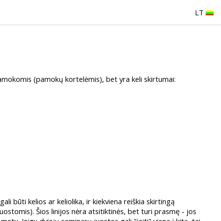
LT
mokomis (pamokų kortelėmis), bet yra keli skirtumai:
 būti kelios ar keliolika, ir kiekviena reiškia skirtingą
stomis). Šios linijos nėra atsitiktinės, bet turi prasmę - jos