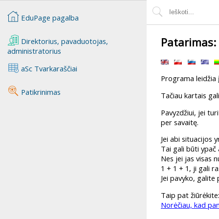
EduPage pagalba
Patarimas: 
Direktorius, pavaduotojas,
administratorius
aSc Tvarkaraščiai
Programa leidžia į
Patikrinimas
Tačiau kartais gali
Pavyzdžiui, jei tu
per savaitę.
Jei abi situacijos
Tai gali būti ypač
Nes jei jas visas 
1 + 1 + 1, ji gali 
Jei pavyko, galite
Taip pat žiūrėkite
Norėčiau, kad pa