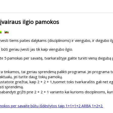
įvairaus ilgio pamokos
vesti tiems paties dalykams (disciplinoms) ir viengubo, ir dvigubo i
 būti geriau įvesti jas tik kaip viengubo ilgio.
rite 5 pamokas per savaitę, tvarkaraštyje galite turėti vieną dvigub
 yra tinkamos, tai geriau sprendimą palikti programai. Jei programa t
 aktualu, jei turite daug tokių pamokų.
nustatote griežtai, kaip 2 + 2 + 1,tuomet toks tvarkaraštis gali net egz
rasti sprendimą.
 pabandyti grįžti prie 2 + 2 + 1 varianto kai kurioms disciplinoms, 
:
mokos per savaitę būtų išdėstytos taip 1+1+1+2 ARBA 1+2+2.