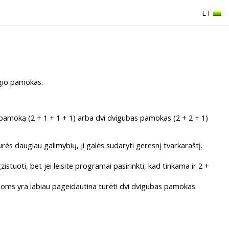
LT
lgio pamokas.
ą pamoką (2 + 1 + 1 + 1) arba dvi dvigubas pamokas (2 + 2 + 1)
urės daugiau galimybių, ji galės sudaryti geresnį tvarkaraštį.
istuoti, bet jei leisite programai pasirinkti, kad tinkama ir 2 +
kurioms yra labiau pageidautina turėti dvi dvigubas pamokas.