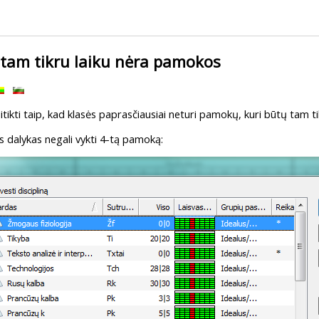
 tam tikru laiku nėra pamokos
sitikti taip, kad klasės paprasčiausiai neturi pamokų, kuri būtų tam tik
ks dalykas negali vykti 4-tą pamoką: