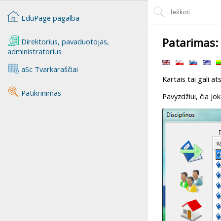
EduPage pagalba
Patarimas:
Direktorius, pavaduotojas,
administratorius
aSc Tvarkaraščiai
Kartais tai gali at
Patikrinimas
Pavyzdžiui, čia jo