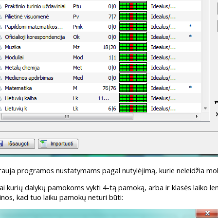
arauja programos nustatymams pagal nutylėjimą, kurie neleidžia mok
 kai kurių dalykų pamokoms vykti 4-tą pamoką, arba ir klasės laiko len
os, kad tuo laiku pamokų neturi būti: