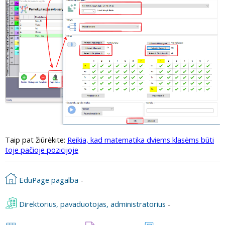
Taip pat žiūrėkite:
Reikia, kad matematika dviems klasėms būti
toje pačioje pozicijoje
EduPage pagalba
-
Direktorius, pavaduotojas, administratorius
-