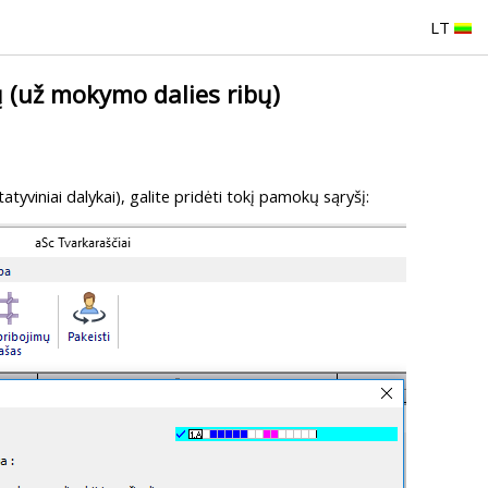
LT
ų (už mokymo dalies ribų)
tatyviniai dalykai), galite pridėti tokį pamokų sąryšį: