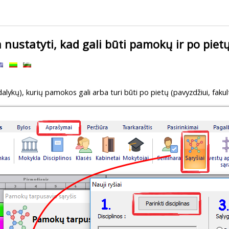
 nustatyti, kad gali būti pamokų ir po piet
(dalykų), kurių pamokos gali arba turi būti po pietų (pavyzdžiui, fakul