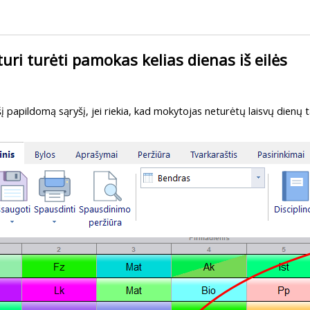
uri turėti pamokas kelias dienas iš eilės
šį papildomą sąryšį, jei riekia, kad mokytojas neturėtų laisvų dien