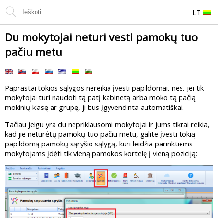
LT
Du mokytojai neturi vesti pamokų tuo
pačiu metu
Paprastai tokios sąlygos nereikia įvesti papildomai, nes, jei tik
mokytojai turi naudoti tą patį kabinetą arba moko tą pačią
mokinių klasę ar grupę, ji bus įgyvendinta automatiškai.
Tačiau jeigu yra du nepriklausomi mokytojai ir jums tikrai reikia,
kad jie neturėtų pamokų tuo pačiu metu, galite įvesti tokią
papildomą pamokų sąryšio sąlygą, kuri leidžia parinktiems
mokytojams įdėti tik vieną pamokos kortelę į vieną poziciją: