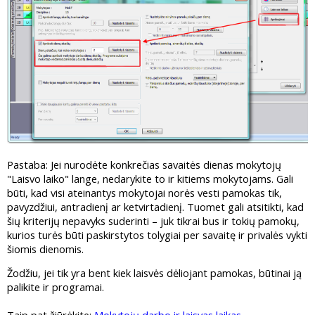
Pastaba: Jei nurodėte konkrečias savaitės dienas mokytojų
"Laisvo laiko" lange, nedarykite to ir kitiems mokytojams. Gali
būti, kad visi ateinantys mokytojai norės vesti pamokas tik,
pavyzdžiui, antradienį ar ketvirtadienį. Tuomet gali atsitikti, kad
šių kriterijų nepavyks suderinti – juk tikrai bus ir tokių pamokų,
kurios turės būti paskirstytos tolygiai per savaitę ir privalės vykti
šiomis dienomis.
Žodžiu, jei tik yra bent kiek laisvės dėliojant pamokas, būtinai ją
palikite ir programai.