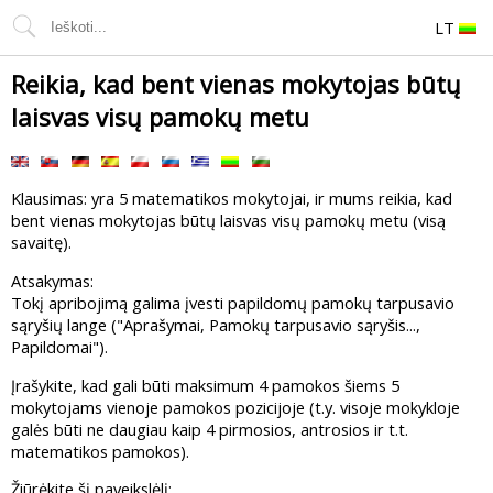
LT
Reikia, kad bent vienas mokytojas būtų
laisvas visų pamokų metu
Klausimas: yra 5 matematikos mokytojai, ir mums reikia, kad
bent vienas mokytojas būtų laisvas visų pamokų metu (visą
savaitę).
Atsakymas:
Tokį apribojimą galima įvesti papildomų pamokų tarpusavio
sąryšių lange ("Aprašymai, Pamokų tarpusavio sąryšis...,
Papildomai").
Įrašykite, kad gali būti maksimum 4 pamokos šiems 5
mokytojams vienoje pamokos pozicijoje (t.y. visoje mokykloje
galės būti ne daugiau kaip 4 pirmosios, antrosios ir t.t.
matematikos pamokos).
Žiūrėkite šį paveikslėlį: