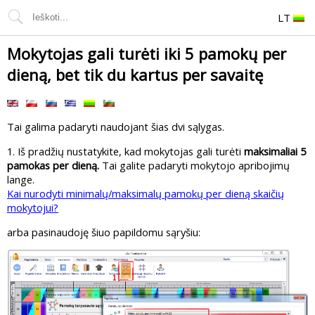
LT
Mokytojas gali turėti iki 5 pamokų per
dieną, bet tik du kartus per savaitę
Tai galima padaryti naudojant šias dvi sąlygas.
1. Iš pradžių nustatykite, kad mokytojas gali turėti
maksimaliai 5
pamokas per dieną.
Tai galite padaryti mokytojo apribojimų
lange.
Kai nurodyti minimalų/maksimalų pamokų per dieną skaičių
mokytojui?
arba pasinaudoję šiuo papildomu sąryšiu: