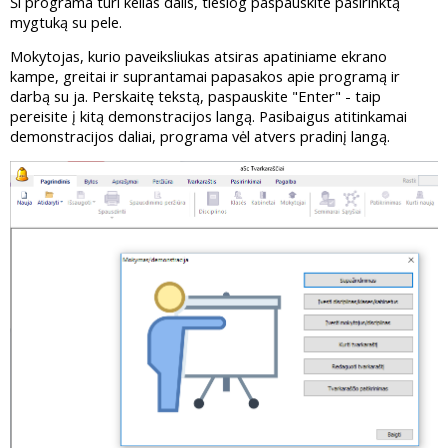
Ši programa turi kelias dalis, tiesiog paspauskite pasirinktą
mygtuką su pele.
Mokytojas, kurio paveiksliukas atsiras apatiniame ekrano
kampe, greitai ir suprantamai papasakos apie programą ir
darbą su ja. Perskaitę tekstą, paspauskite "Enter" - taip
pereisite į kitą demonstracijos langą. Pasibaigus atitinkamai
demonstracijos daliai, programa vėl atvers pradinį langą.