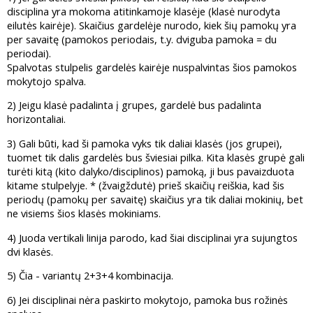
disciplina yra mokoma atitinkamoje klasėje (klasė nurodyta
eilutės kairėje). Skaičius gardelėje nurodo, kiek šių pamokų yra
per savaitę (pamokos periodais, t.y. dviguba pamoka = du
periodai).
Spalvotas stulpelis gardelės kairėje nuspalvintas šios pamokos
mokytojo spalva.
2) Jeigu klasė padalinta į grupes, gardelė bus padalinta
horizontaliai.
3) Gali būti, kad ši pamoka vyks tik daliai klasės (jos grupei),
tuomet tik dalis gardelės bus šviesiai pilka. Kita klasės grupė gali
turėti kitą (kito dalyko/disciplinos) pamoką, ji bus pavaizduota
kitame stulpelyje. * (žvaigždutė) prieš skaičių reiškia, kad šis
periodų (pamokų per savaitę) skaičius yra tik daliai mokinių, bet
ne visiems šios klasės mokiniams.
4) Juoda vertikali linija parodo, kad šiai disciplinai yra sujungtos
dvi klasės.
5) Čia - variantų 2+3+4 kombinacija.
6) Jei disciplinai nėra paskirto mokytojo, pamoka bus rožinės