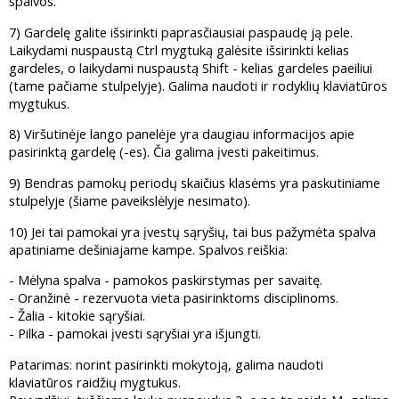
spalvos.
7) Gardelę galite išsirinkti paprasčiausiai paspaudę ją pele.
Laikydami nuspaustą Ctrl mygtuką galėsite išsirinkti kelias
gardeles, o laikydami nuspaustą Shift - kelias gardeles paeiliui
(tame pačiame stulpelyje). Galima naudoti ir rodyklių klaviatūros
mygtukus.
8) Viršutinėje lango panelėje yra daugiau informacijos apie
pasirinktą gardelę (-es). Čia galima įvesti pakeitimus.
9) Bendras pamokų periodų skaičius klasėms yra paskutiniame
stulpelyje (šiame paveikslėlyje nesimato).
10) Jei tai pamokai yra įvestų sąryšių, tai bus pažymėta spalva
apatiniame dešiniajame kampe. Spalvos reiškia:
- Mėlyna spalva - pamokos paskirstymas per savaitę.
- Oranžinė - rezervuota vieta pasirinktoms disciplinoms.
- Žalia - kitokie sąryšiai.
- Pilka - pamokai įvesti sąryšiai yra išjungti.
Patarimas: norint pasirinkti mokytoją, galima naudoti
klaviatūros raidžių mygtukus.