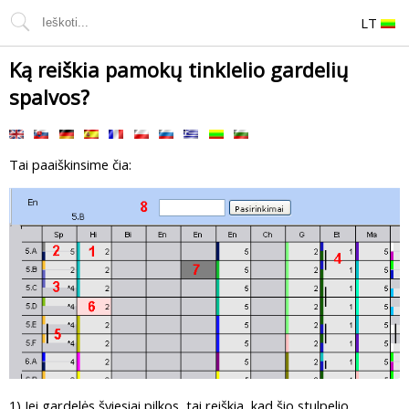
LT
Ką reiškia pamokų tinklelio gardelių
spalvos?
Tai paaiškinsime čia:
1) Jei gardelės šviesiai pilkos, tai reiškia, kad šio stulpelio