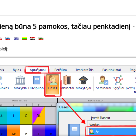
ieną būna 5 pamokos, tačiau penktadienį - 
lėlį: