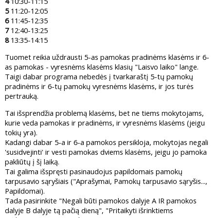
4
10:30-11:15
5
11:20-12:05
6
11:45-12:35
7
12:40-13:25
8
13:35-14:15
Tuomet reikia uždrausti 5-as pamokas pradinėms klasėms ir 6-
as pamokas - vyresnėms klasėms klasių "Laisvo laiko" lange.
Taigi dabar programa nebedės į tvarkaraštį 5-tų pamokų
pradinėms ir 6-tų pamokų vyresnėms klasėms, ir jos turės
pertrauką.
Tai išsprendžia problemą klasėms, bet ne tiems mokytojams,
kurie veda pamokas ir pradinėms, ir vyresnėms klasėms (jeigu
tokių yra).
Kadangi dabar 5-a ir 6-a pamokos persikloja, mokytojas negali
'susidvejinti' ir vesti pamokas dviems klasėms, jeigu jo pamoka
pakliūtų į šį laiką.
Tai galima išspręsti pasinaudojus papildomais pamokų
tarpusavio sąryšiais ("Aprašymai, Pamokų tarpusavio sąryšis...,
Papildomai).
Tada pasirinkite "Negali būti pamokos dalyje A IR pamokos
dalyje B dalyje tą pačią dieną", "Pritaikyti išrinktiems