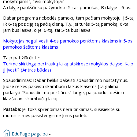
mokytojams", "Visi mokytojai".
A dalyje paukščiuku pažymėkite 5-tas pamokas, B dalyje - 6-as.
Dabar programa nebedės pamokų tam pačiam mokytojui į 5-tą
IR 6-tą poziciją tą pačią dieną. T.y. jei turės 5-tą pamoką, 6-ta
jam bus laisva, o jei 6-tą, tai 5-ta bus laisva.
Mokytojas negali vesti 4-os pamokos penktoms klasėms ir 5-os
pamokos šeštoms klasėms
Taip pat žiūrėkite:
Turime skirtingą pertraukų laiką atskirose mokyklos dalyse. Kaip
jį įvesti? (Antras būdas)
Spausdinimas: Dabar beliks pakeisti spausdinimo nustatymus.
Juose reikės pakeisti skambučių laikus klasėms (tą galima
padaryti "Spausdinimo peržiūros" lange, paspaudus dešiniu
klavišu ant skambučių laikų.
Pastaba:
Jei toks sprendimas nėra tinkamas, susisiekite su
mumis ir mes pasistengsime Jums padėti.
EduPage pagalba
-