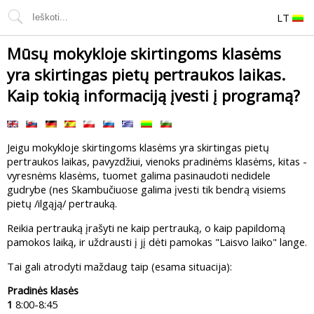
LT
Mūsų mokykloje skirtingoms klasėms
yra skirtingas pietų pertraukos laikas.
Kaip tokią informaciją įvesti į programą?
Jeigu mokykloje skirtingoms klasėms yra skirtingas pietų
pertraukos laikas, pavyzdžiui, vienoks pradinėms klasėms, kitas -
vyresnėms klasėms, tuomet galima pasinaudoti nedidele
gudrybe (nes Skambučiuose galima įvesti tik bendrą visiems
pietų /ilgąją/ pertrauką.
Reikia pertrauką įrašyti ne kaip pertrauką, o kaip papildomą
pamokos laiką, ir uždrausti į jį dėti pamokas "Laisvo laiko" lange.
Tai gali atrodyti maždaug taip (esama situacija):
Pradinės klasės
1
8:00-8:45