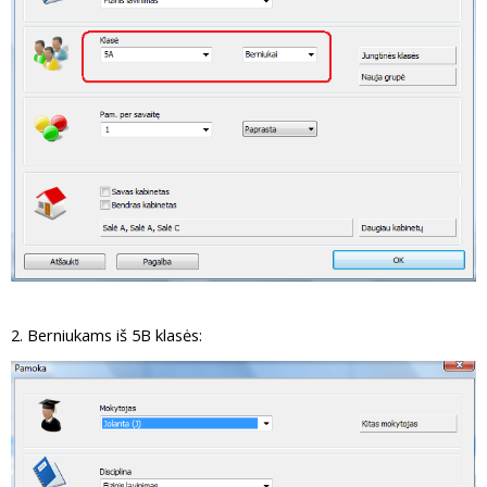
2. Berniukams iš 5B klasės: