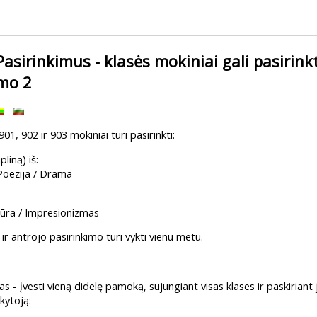
Pasirinkimus - klasės mokiniai gali pasirinkt
imo 2
901, 902 ir 903 mokiniai turi pasirinkti:
pliną) iš:
 Poezija / Drama
tūra / Impresionizmas
 ir antrojo pasirinkimo turi vykti vienu metu.
as - įvesti vieną didelę pamoką, sujungiant visas klases ir paskiriant 
kytoją: