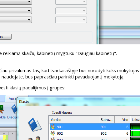
te reikiamą skaičių kabinetų mygtuku "Daugiau kabinetų".
, tačiau privalumas tas, kad tvarkaraštyje bus nurodyti koks mokytoj
ą naudojate, bus paprasčiau parinkti pavaduojantį mokytoją.
vesti klasių padalijimus į grupes: