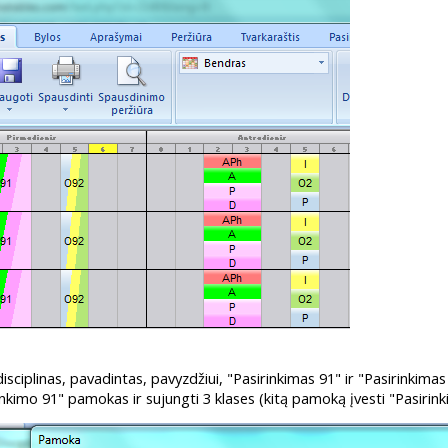
 disciplinas, pavadintas, pavyzdžiui, "Pasirinkimas 91" ir "Pasirinkim
nkimo 91" pamokas ir sujungti 3 klases (kitą pamoką įvesti "Pasirink