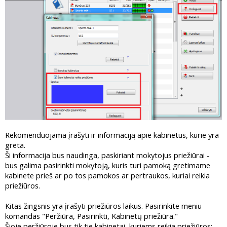
Rekomenduojama įrašyti ir informaciją apie kabinetus, kurie yra
greta.
Ši informacija bus naudinga, paskiriant mokytojus priežiūrai -
bus galima pasirinkti mokytoją, kuris turi pamoką gretimame
kabinete prieš ar po tos pamokos ar pertraukos, kuriai reikia
priežiūros.
Kitas žingsnis yra įrašyti priežiūros laikus. Pasirinkite meniu
komandas "Peržiūra, Pasirinkti, Kabinetų priežiūra."
Šioje peržiūroje bus tik tie kabinetai, kuriems reikia priežiūros: