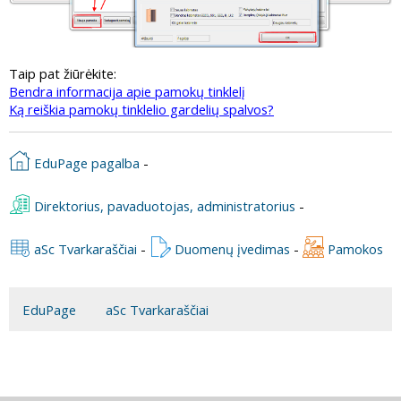
Taip pat žiūrėkite:
Bendra informacija apie pamokų tinklelį
Ką reiškia pamokų tinklelio gardelių spalvos?
EduPage pagalba
-
Direktorius, pavaduotojas, administratorius
-
aSc Tvarkaraščiai
-
Duomenų įvedimas
-
Pamokos
EduPage
aSc Tvarkaraščiai