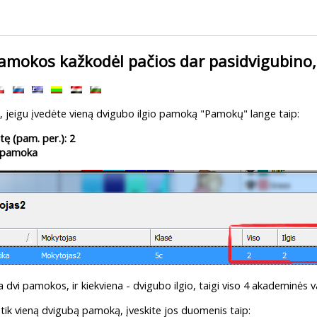
amokos kažkodėl pačios dar pasidvigubino, 
ti, jeigu įvedėte vieną dvigubo ilgio pamoką "Pamokų" lange taip:
ę (pam. per.): 2
 pamoka
ra dvi pamokos, ir kiekviena - dvigubo ilgio, taigi viso 4 akademinės 
ti tik vieną dvigubą pamoką, įveskite jos duomenis taip: