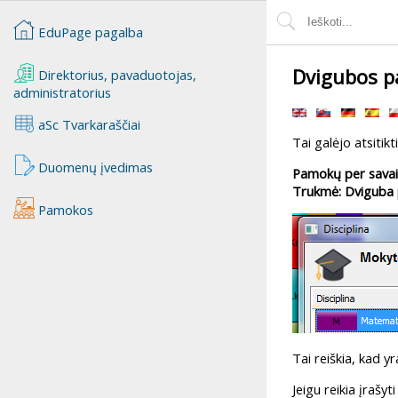
EduPage pagalba
Dvigubos p
Direktorius, pavaduotojas,
administratorius
aSc Tvarkaraščiai
Tai galėjo atsitik
Duomenų įvedimas
Pamokų per savait
Trukmė: Dviguba
Pamokos
Tai reiškia, kad y
Jeigu reikia įrašy