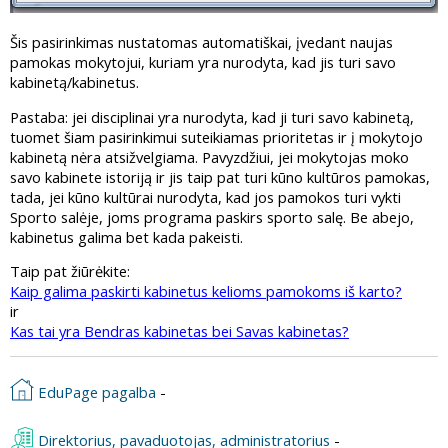
Šis pasirinkimas nustatomas automatiškai, įvedant naujas
pamokas mokytojui, kuriam yra nurodyta, kad jis turi savo
kabinetą/kabinetus.
Pastaba: jei disciplinai yra nurodyta, kad ji turi savo kabinetą,
tuomet šiam pasirinkimui suteikiamas prioritetas ir į mokytojo
kabinetą nėra atsižvelgiama. Pavyzdžiui, jei mokytojas moko
savo kabinete istoriją ir jis taip pat turi kūno kultūros pamokas,
tada, jei kūno kultūrai nurodyta, kad jos pamokos turi vykti
Sporto salėje, joms programa paskirs sporto salę. Be abejo,
kabinetus galima bet kada pakeisti.
Taip pat žiūrėkite:
Kaip galima paskirti kabinetus kelioms pamokoms iš karto?
ir
Kas tai yra Bendras kabinetas bei Savas kabinetas?
EduPage pagalba
-
Direktorius, pavaduotojas, administratorius
-